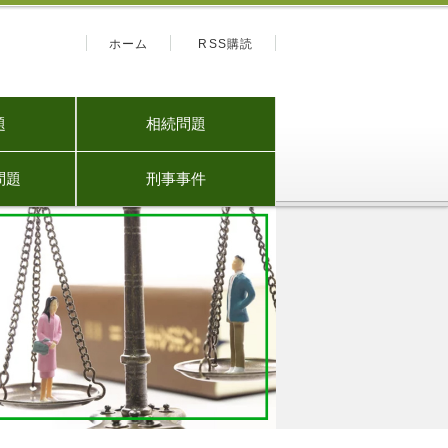
ホーム
RSS購読
題
相続問題
問題
刑事事件