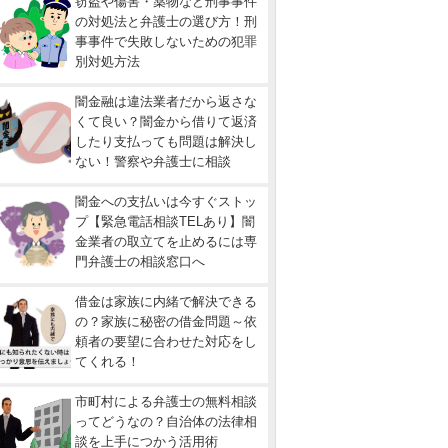
窃盗や傷害・薬物など刑事事件
の対処法と弁護士の選び方！刑
事事件で失敗しないための犯罪
別対処方法
闇金融は違法業者だから返さな
くて良い？闇金から借りて返済
したり支払っても問題は解決し
ない！警察や弁護士に相談
闇金への支払いは今すぐストッ
プ【緊急電話相談TELあり】闇
金業者の取立てを止めるには専
門弁護士の相談窓口へ
借金は家族に内緒で解決できる
の？家族に秘密の借金問題～依
頼者の要望に合わせた対応をし
てくれる！
市町村による弁護士の無料相談
ってどうなの？自治体の法律相
談を上手につかう活用術