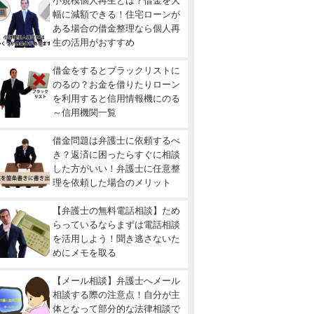
小規模個人再生とは？借金を大
幅に減額できる！住宅ローンが
ある場合の借金整理なら個人再
生の活用がおすすめ
借金をするとブラックリストに
のるの？お金を借りたりローン
を利用すると信用情報機にのる
～信用機関一覧
借金問題は弁護士に依頼するべ
き？返済に困ったらすぐに相談
した方がいい！弁護士に任意整
理を依頼した場合のメリット
【弁護士の無料電話相談】ため
らっているならまずは電話相談
を活用しよう！聞き逃さないた
めにメモを取る
【メール相談】弁護士へメール
相談する際の注意点！自分が主
体となって部分的な法律相談で