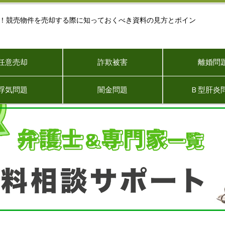
る！競売物件を売却する際に知っておくべき資料の見方とポイン
任意売却
詐欺被害
離婚問
浮気問題
闇金問題
Ｂ型肝炎