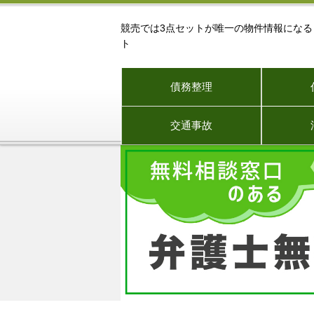
競売では3点セットが唯一の物件情報にな
ト
債務整理
交通事故