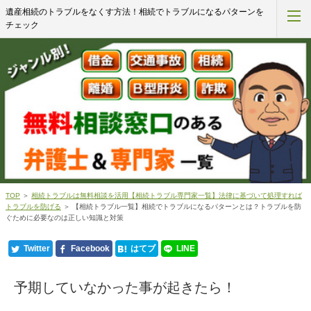
遺産相続のトラブルをなくす方法！相続でトラブルになるパターンを
チェック
債務整理
任意売却
詐欺被害
離婚問題
相続問題
TOP
＞
相続トラブルは無料相談を活用【相続トラブル専門家一覧】法律に基づいて処理すれば
トラブルを防げる
＞ 【相続トラブル一覧】相続でトラブルになるパターンとは？トラブルを防
ぐために必要なのは正しい知識と対策
交通事故
Twitter
Facebook
はてブ
LINE
浮気問題
予期していなかった事が起きたら！
闇金問題